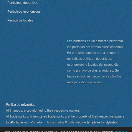
Periódicos deportivos
Periódicos económicos
Periódicos locales
Las portadas es un esfuerzo presentar
las portadas del prensa diaria espanola.
En ese sitio ustedes van a encontrar
periodicos politicos, deportivos,
economicos y locales del mismo dia
como archivo de dias anteriores. Se
hace seguido esfuerzo para incluir los
mas periodicos posibles.
Política de privacidad
All images are copyrighted to their respective owners.
All trademarks and registered trademarks are the property of their respective owners.
LasPortadas.es - Portada
las portadas 0.036s
website templates
by
styleshout
This website uses cookies to ensure you get the best experience on our website
More info