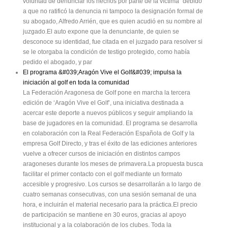
voluntad de denunciar los hechos por parte de la víctima" debido
a que no ratificó la denuncia ni tampoco la designación formal de
su abogado, Alfredo Arrién, que es quien acudió en su nombre al
juzgado.El auto expone que la denunciante, de quien se
desconoce su identidad, fue citada en el juzgado para resolver si
se le otorgaba la condición de testigo protegido, como había
pedido el abogado, y par
El programa &#039;Aragón Vive el Golf&#039; impulsa la
iniciación al golf en toda la comunidad
La Federación Aragonesa de Golf pone en marcha la tercera
edición de ‘Aragón Vive el Golf’, una iniciativa destinada a
acercar este deporte a nuevos públicos y seguir ampliando la
base de jugadores en la comunidad. El programa se desarrolla
en colaboración con la Real Federación Española de Golf y la
empresa Golf Directo, y tras el éxito de las ediciones anteriores
vuelve a ofrecer cursos de iniciación en distintos campos
aragoneses durante los meses de primavera.La propuesta busca
facilitar el primer contacto con el golf mediante un formato
accesible y progresivo. Los cursos se desarrollarán a lo largo de
cuatro semanas consecutivas, con una sesión semanal de una
hora, e incluirán el material necesario para la práctica.El precio
de participación se mantiene en 30 euros, gracias al apoyo
institucional y a la colaboración de los clubes. Toda la