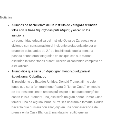
Noticias
Alumnos de bachillerato de un instituto de Zaragoza difunden
fotos con la frase &quot;todas putas&quot; y el centro los
sanciona
La comunidad educativa del instituto Goya de Zaragoza está
viviendo con consternación el incidente protagonizado por un
grupo de estudiantes de 2.° de bachillerato que la semana
pasada difundieron fotografías en las que con sus manos
escribían la frase "todas putas". Accede al contenido completo de
este artículo.
Trump dice que sería un &quot;gran honor&quot; para él
&quot;tomar Cuba&quot;
El presidente de Estados Unidos, Donald Trump, afirmó este
lunes que sería "un gran honor" para él "tomar Cuba", en medio
de las tensiones entre ambos países por el bloqueo energético
contra la isla. "Tomar Cuba, eso sería un gran honor. Tomar Cuba,
tomar Cuba de alguna forma, sí. Ya sea liberarla o tomarla. Podría
hacer lo que quisiera con ella", dijo en una comparecencia de
prensa en la Casa Blanca.El mandatario repitió que su