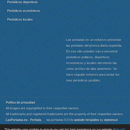
Periódicos deportivos
Periódicos económicos
Periódicos locales
Las portadas es un esfuerzo presentar
las portadas del prensa diaria espanola.
En ese sitio ustedes van a encontrar
periodicos politicos, deportivos,
economicos y locales del mismo dia
como archivo de dias anteriores. Se
hace seguido esfuerzo para incluir los
mas periodicos posibles.
Política de privacidad
All images are copyrighted to their respective owners.
All trademarks and registered trademarks are the property of their respective owners.
LasPortadas.es - Portada
las portadas 0.014s
website templates
by
styleshout
This website uses cookies to ensure you get the best experience on our website
More info