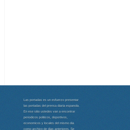
Las portadas es un esfuerzo presentar
las portadas del prensa diaria espanola.
En ese sitio ustedes van a encontrar
periodicos politicos, deportivos,
economicos y locales del mismo dia
como archivo de dias anteriores. Se