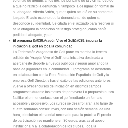
voluntad de denunciar los hechos por parte de la víctima" debido
a que no ratificó la denuncia ni tampoco la designación formal de
su abogado, Alfredo Arrién, que es quien acudió en su nombre al
juzgado.El auto expone que la denunciante, de quien se
desconoce su identidad, fue citada en el juzgado para resolver si
se le otorgaba la condición de testigo protegido, como había
pedido el abogado, y par
El programa &#039;Aragón Vive el Golf&#039; impulsa la
iniciación al golf en toda la comunidad
La Federación Aragonesa de Golf pone en marcha la tercera
edición de ‘Aragón Vive el Golf’, una iniciativa destinada a
acercar este deporte a nuevos públicos y seguir ampliando la
base de jugadores en la comunidad. El programa se desarrolla
en colaboración con la Real Federación Española de Golf y la
empresa Golf Directo, y tras el éxito de las ediciones anteriores
vuelve a ofrecer cursos de iniciación en distintos campos
aragoneses durante los meses de primavera.La propuesta busca
facilitar el primer contacto con el golf mediante un formato
accesible y progresivo. Los cursos se desarrollarán a lo largo de
cuatro semanas consecutivas, con una sesión semanal de una
hora, e incluirán el material necesario para la práctica.El precio
de participación se mantiene en 30 euros, gracias al apoyo
institucional y a la colaboración de los clubes. Toda la