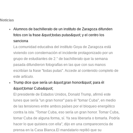
Noticias
Alumnos de bachillerato de un instituto de Zaragoza difunden
fotos con la frase &quot;todas putas&quot; y el centro los
sanciona
La comunidad educativa del instituto Goya de Zaragoza está
viviendo con consternación el incidente protagonizado por un
grupo de estudiantes de 2.° de bachillerato que la semana
pasada difundieron fotografías en las que con sus manos
escribían la frase "todas putas". Accede al contenido completo de
este artículo.
Trump dice que sería un &quot;gran honor&quot; para él
&quot;tomar Cuba&quot;
El presidente de Estados Unidos, Donald Trump, afirmó este
lunes que sería "un gran honor" para él "tomar Cuba", en medio
de las tensiones entre ambos países por el bloqueo energético
contra la isla. "Tomar Cuba, eso sería un gran honor. Tomar Cuba,
tomar Cuba de alguna forma, sí. Ya sea liberarla o tomarla. Podría
hacer lo que quisiera con ella", dijo en una comparecencia de
prensa en la Casa Blanca.El mandatario repitió que su