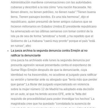
Administración mantiene conversaciones con las autoridades
cubanas y describió a la isla cómo "una nación fracasada. No
tienen dinero, no tienen petróleo, no tienen nada"."Tienen buena
tierra. Tienen paisajes bonitos. Es una isla hermosa", dijo el
republicano, quien presumió de tener amigos cubanos que se
hicieron millonarios en Estados Unidos.El presidente republicano
ha amenazado en las últimas semanas con tomar control de la
isla ya de sea de forma "amistosa" u hostil, y ha repetido que el
Gobierno de La Habana "caerá muy pronto" porque el país "está
en ruinas", afec
La jueza archiva la segunda denuncia contra Errejón al no
ratificar la denunciante
Una jueza ha archivado este lunes la segunda denuncia por
presunta agresión sexual presentada contra el exportavoz de
Sumar Íñigo Errejón después de que la denunciante, cuya
identidad no ha trascendido, no acudiese al juzgado para ratificar
su versión y lamentar ante su abogado que "tenía más que perder
que ganar".La titular del juzgado especializado en violencia
sobre la mujer número 12 de Madrid ha adoptado esta decisión
en un auto, al que ha tenido acceso EFE, ante la "falta del
requisito de procedibilidad para poder investigar los hechos".La
magistrada cree que ha quedado "constatada la ausencia de