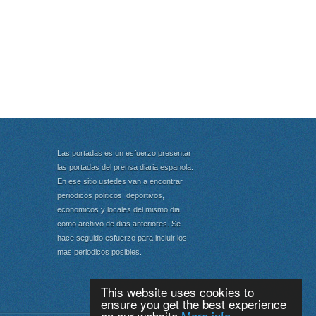
Las portadas es un esfuerzo presentar
las portadas del prensa diaria espanola.
En ese sitio ustedes van a encontrar
periodicos politicos, deportivos,
economicos y locales del mismo dia
como archivo de dias anteriores. Se
hace seguido esfuerzo para incluir los
mas periodicos posibles.
This website uses cookies to
ensure you get the best experience
on our website
More info