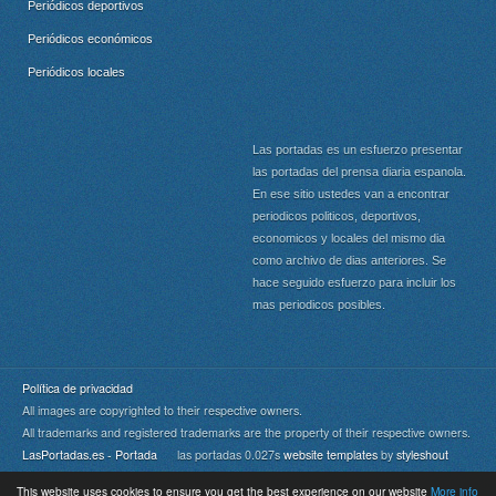
Periódicos deportivos
Periódicos económicos
Periódicos locales
Las portadas es un esfuerzo presentar
las portadas del prensa diaria espanola.
En ese sitio ustedes van a encontrar
periodicos politicos, deportivos,
economicos y locales del mismo dia
como archivo de dias anteriores. Se
hace seguido esfuerzo para incluir los
mas periodicos posibles.
Política de privacidad
All images are copyrighted to their respective owners.
All trademarks and registered trademarks are the property of their respective owners.
LasPortadas.es - Portada
las portadas 0.027s
website templates
by
styleshout
This website uses cookies to ensure you get the best experience on our website
More info