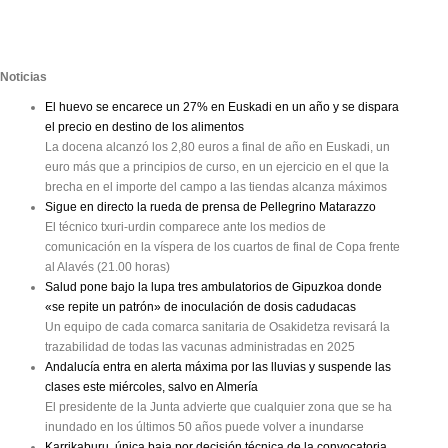
Noticias
El huevo se encarece un 27% en Euskadi en un año y se dispara
el precio en destino de los alimentos
La docena alcanzó los 2,80 euros a final de año en Euskadi, un
euro más que a principios de curso, en un ejercicio en el que la
brecha en el importe del campo a las tiendas alcanza máximos
Sigue en directo la rueda de prensa de Pellegrino Matarazzo
El técnico txuri-urdin comparece ante los medios de
comunicación en la víspera de los cuartos de final de Copa frente
al Alavés (21.00 horas)
Salud pone bajo la lupa tres ambulatorios de Gipuzkoa donde
«se repite un patrón» de inoculación de dosis cadudacas
Un equipo de cada comarca sanitaria de Osakidetza revisará la
trazabilidad de todas las vacunas administradas en 2025
Andalucía entra en alerta máxima por las lluvias y suspende las
clases este miércoles, salvo en Almería
El presidente de la Junta advierte que cualquier zona que se ha
inundado en los últimos 50 años puede volver a inundarse
Karrikaburu, única baja por decisión técnica de la convocatoria