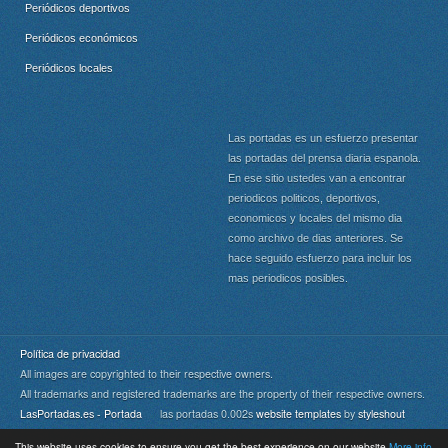
Periódicos deportivos
Periódicos económicos
Periódicos locales
Las portadas es un esfuerzo presentar
las portadas del prensa diaria espanola.
En ese sitio ustedes van a encontrar
periodicos politicos, deportivos,
economicos y locales del mismo dia
como archivo de dias anteriores. Se
hace seguido esfuerzo para incluir los
mas periodicos posibles.
Política de privacidad
All images are copyrighted to their respective owners.
All trademarks and registered trademarks are the property of their respective owners.
LasPortadas.es - Portada
las portadas 0.002s
website templates
by
styleshout
This website uses cookies to ensure you get the best experience on our website
More info