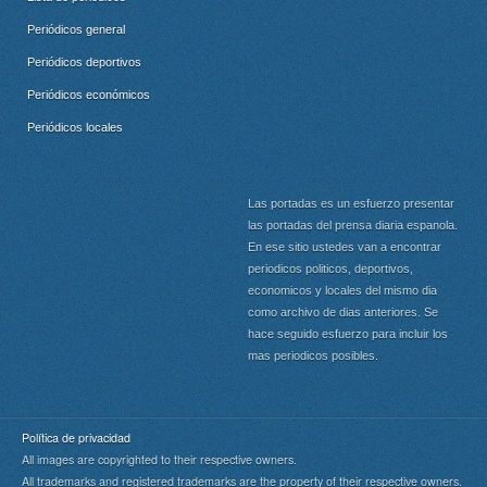
Periódicos general
Periódicos deportivos
Periódicos económicos
Periódicos locales
Las portadas es un esfuerzo presentar
las portadas del prensa diaria espanola.
En ese sitio ustedes van a encontrar
periodicos politicos, deportivos,
economicos y locales del mismo dia
como archivo de dias anteriores. Se
hace seguido esfuerzo para incluir los
mas periodicos posibles.
Política de privacidad
All images are copyrighted to their respective owners.
All trademarks and registered trademarks are the property of their respective owners.