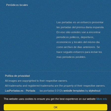
Periódicos locales
Las portadas es un esfuerzo presentar
las portadas del prensa diaria espanola.
En ese sitio ustedes van a encontrar
periodicos politicos, deportivos,
economicos y locales del mismo dia
como archivo de dias anteriores. Se
hace seguido esfuerzo para incluir los
mas periodicos posibles.
Política de privacidad
All images are copyrighted to their respective owners.
All trademarks and registered trademarks are the property of their respective owners.
LasPortadas.es - Portada
las portadas 0.012s
website templates
by
styleshout
This website uses cookies to ensure you get the best experience on our website
More info
Portada
|
Top
OK