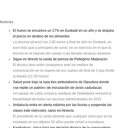
Noticias
El huevo se encarece un 27% en Euskadi en un año y se dispara
el precio en destino de los alimentos
La docena alcanzó los 2,80 euros a final de año en Euskadi, un
euro más que a principios de curso, en un ejercicio en el que la
brecha en el importe del campo a las tiendas alcanza máximos
Sigue en directo la rueda de prensa de Pellegrino Matarazzo
El técnico txuri-urdin comparece ante los medios de
comunicación en la víspera de los cuartos de final de Copa frente
al Alavés (21.00 horas)
Salud pone bajo la lupa tres ambulatorios de Gipuzkoa donde
«se repite un patrón» de inoculación de dosis cadudacas
Un equipo de cada comarca sanitaria de Osakidetza revisará la
trazabilidad de todas las vacunas administradas en 2025
Andalucía entra en alerta máxima por las lluvias y suspende las
clases este miércoles, salvo en Almería
El presidente de la Junta advierte que cualquier zona que se ha
inundado en los últimos 50 años puede volver a inundarse
Karrikaburu, única baja por decisión técnica de la convocatoria