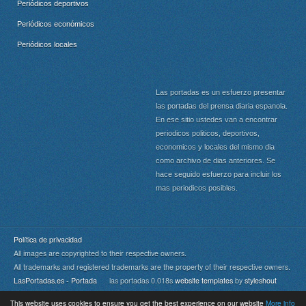
Periódicos deportivos
Periódicos económicos
Periódicos locales
Las portadas es un esfuerzo presentar
las portadas del prensa diaria espanola.
En ese sitio ustedes van a encontrar
periodicos politicos, deportivos,
economicos y locales del mismo dia
como archivo de dias anteriores. Se
hace seguido esfuerzo para incluir los
mas periodicos posibles.
Política de privacidad
All images are copyrighted to their respective owners.
All trademarks and registered trademarks are the property of their respective owners.
LasPortadas.es - Portada
las portadas 0.018s
website templates
by
styleshout
This website uses cookies to ensure you get the best experience on our website
More info