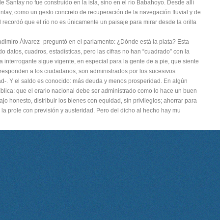
 de Santay no fue construido en la isla, sino en el río Babahoyo. Desde allí
ntay, como un gesto concreto de recuperación de la navegación fluvial y de
 recordó que el río no es únicamente un paisaje para mirar desde la orilla
ladimiro Álvarez- preguntó en el parlamento: ¿Dónde está la plata? Esta
 datos, cuadros, estadísticas, pero las cifras no han “cuadrado” con la
La interrogante sigue vigente, en especial para la gente de a pie, que siente
responden a los ciudadanos, son administrados por los sucesivos
ad-. Y el saldo es conocido: más deuda y menos prosperidad. En algún
íblica: que el erario nacional debe ser administrado como lo hace un buen
ajo honesto, distribuir los bienes con equidad, sin privilegios; ahorrar para
e la prole con previsión y austeridad. Pero del dicho al hecho hay mu