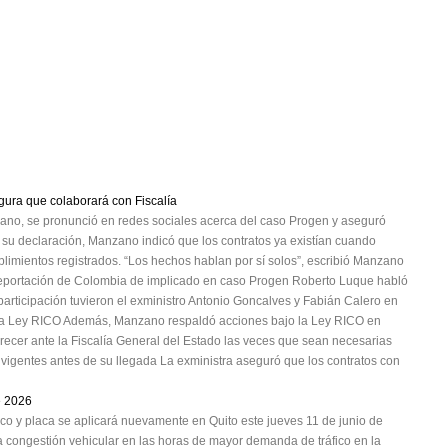
gura que colaborará con Fiscalía
ano, se pronunció en redes sociales acerca del caso Progen y aseguró
n su declaración, Manzano indicó que los contratos ya existían cuando
plimientos registrados. “Los hechos hablan por sí solos”, escribió Manzano
deportación de Colombia de implicado en caso Progen Roberto Luque habló
participación tuvieron el exministro Antonio Goncalves y Fabián Calero en
la Ley RICO Además, Manzano respaldó acciones bajo la Ley RICO en
ecer ante la Fiscalía General del Estado las veces que sean necesarias
s vigentes antes de su llegada La exministra aseguró que los contratos con
e 2026
ico y placa se aplicará nuevamente en Quito este jueves 11 de junio de
a congestión vehicular en las horas de mayor demanda de tráfico en la