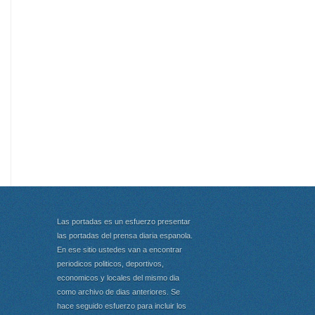
Las portadas es un esfuerzo presentar
las portadas del prensa diaria espanola.
En ese sitio ustedes van a encontrar
periodicos politicos, deportivos,
economicos y locales del mismo dia
como archivo de dias anteriores. Se
hace seguido esfuerzo para incluir los