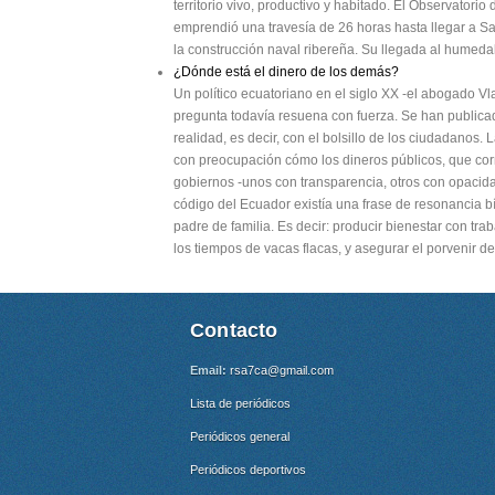
territorio vivo, productivo y habitado. El Observatorio
emprendió una travesía de 26 horas hasta llegar a Sa
la construcción naval ribereña. Su llegada al humedal
¿Dónde está el dinero de los demás?
Un político ecuatoriano en el siglo XX -el abogado V
pregunta todavía resuena con fuerza. Se han publicado
realidad, es decir, con el bolsillo de los ciudadanos. 
con preocupación cómo los dineros públicos, que cor
gobiernos -unos con transparencia, otros con opacid
código del Ecuador existía una frase de resonancia b
padre de familia. Es decir: producir bienestar con trab
los tiempos de vacas flacas, y asegurar el porvenir d
Contacto
Email:
rsa7ca@gmail.com
Lista de periódicos
Periódicos general
Periódicos deportivos