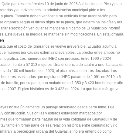
n Quito para este miércoles 10 de junio de 2026 Así funciona el Pico y placa
horarios y autorizaciones La administración municipal pide a los
 y placa. También deben verificar si su vehículo tiene autorización para
e organiza según el último dígito de la placa, que determina los días y las
sitar. Restricción vehicular se mantiene sin cambios El Municipio informó
nes. Este jueves, la medida se mantiene sin modificaciones. En esta jornada,
cen
ta que el costo de ignorarlos se vuelve irreversible. Ecuador acumula
que mujeres por causas externas prevenibles. La brecha entre ambos no
demográfica. Los números del INEC son precisos. Entre 1990 y 2024
ador, frente a 57 313 mujeres. Una diferencia de cuatro a uno. La tasa de
r cada 100 mil hombres en 2023, el pico más alto en tres décadas. Los
os hombres asesinados que registra el INEC pasaron de 1 091 en 2019 a 6
 de tránsito, por su parte, han matado entre 1 353 y 3 423 hombres por año
sde 2007. El pico histórico es de 3 423 en 2024. Lo que hace más grave
 Guayas no fue únicamente un paisaje observado desde tierra firme. Fue
 y construcción. Sus orillas y esteros estuvieron marcados por
tantes que formaban parte natural de la vida cotidiana de Guayaquil y de
ntay también formó parte de esa relación histórica entre comunidad y río.
maran la percepción urbana del Guayas, el río era entendido como