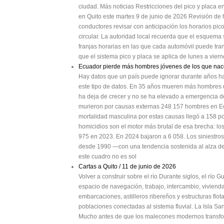
ciudad. Más noticias Restricciones del pico y placa e
en Quito este martes 9 de junio de 2026 Revisión de 
conductores revisar con anticipación los horarios pico
circular. La autoridad local recuerda que el esquema s
franjas horarias en las que cada automóvil puede tran
que el sistema pico y placa se aplica de lunes a vier
Ecuador pierde más hombres jóvenes de los que na
Hay datos que un país puede ignorar durante años has
este tipo de datos. En 35 años mueren más hombres 
ha deja de crecer y no se ha elevado a emergencia 
murieron por causas externas 248 157 hombres en Ecu
mortalidad masculina por estas causas llegó a 158 po
homicidios son el motor más brutal de esa brecha: l
975 en 2023. En 2024 bajaron a 6 058. Los siniestros
desde 1990 —con una tendencia sostenida al alza de
este cuadro no es sol
Cartas a Quito / 11 de junio de 2026
Volver a construir sobre el río Durante siglos, el río
espacio de navegación, trabajo, intercambio, vivienda
embarcaciones, astilleros ribereños y estructuras flo
poblaciones conectadas al sistema fluvial. La Isla Sa
Mucho antes de que los malecones modernos transfor