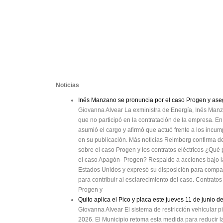
Noticias
Inés Manzano se pronuncia por el caso Progen y ase
Giovanna Alvear La exministra de Energía, Inés Manz
que no participó en la contratación de la empresa. E
asumió el cargo y afirmó que actuó frente a los incum
en su publicación. Más noticias Reimberg confirma 
sobre el caso Progen y los contratos eléctricos ¿Qué 
el caso Apagón- Progen? Respaldo a acciones bajo 
Estados Unidos y expresó su disposición para compar
para contribuir al esclarecimiento del caso. Contrato
Progen y
Quito aplica el Pico y placa este jueves 11 de junio d
Giovanna Alvear El sistema de restricción vehicular p
2026. El Municipio retoma esta medida para reducir l