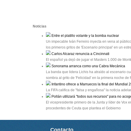
Noticias
Entre el platillo volante y la bomba nuclear
Un impecable Iván Ferreiro inyecta en vena al público
los primeros gritos de 'Escenario principal' en un e
Carlos Alcaraz renuncia a Cincinnati
El español ya dejó de jugar el Masters 1.000 de Mon
Sonorama arranca como una Cabra Mecánica
La banda que lidera Lichis ha atraído al escenario cu
sombra al grito de 'Felicidad' en la primera noche de
Infantino ofrece a Marruecos la final del Mundial 
La FIFA califica de "falsa y engañosa" la noticia ade
Pollán utilizará "todos sus recursos" para no ac
El vicepresidente primero de la Junta y líder de Vox
procedentes de Ceuta que plantea el Gobierno
Contacto