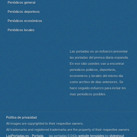
Periódicos general
Periódicos deportivos
Periódicos económicos
Periódicos locales
Las portadas es un esfuerzo presentar
las portadas del prensa diaria espanola.
En ese sitio ustedes van a encontrar
periodicos politicos, deportivos,
economicos y locales del mismo dia
como archivo de dias anteriores. Se
hace seguido esfuerzo para incluir los
mas periodicos posibles.
Política de privacidad
All images are copyrighted to their respective owners.
All trademarks and registered trademarks are the property of their respective owners.
LasPortadas.es - Portada
las portadas 0.043s
website templates
by
styleshout