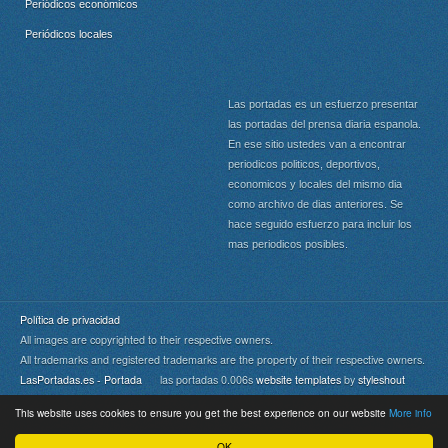
Periódicos económicos
Periódicos locales
Las portadas es un esfuerzo presentar
las portadas del prensa diaria espanola.
En ese sitio ustedes van a encontrar
periodicos politicos, deportivos,
economicos y locales del mismo dia
como archivo de dias anteriores. Se
hace seguido esfuerzo para incluir los
mas periodicos posibles.
Política de privacidad
All images are copyrighted to their respective owners.
All trademarks and registered trademarks are the property of their respective owners.
LasPortadas.es - Portada
las portadas 0.006s
website templates
by
styleshout
This website uses cookies to ensure you get the best experience on our website
More info
Portada
|
Top
OK