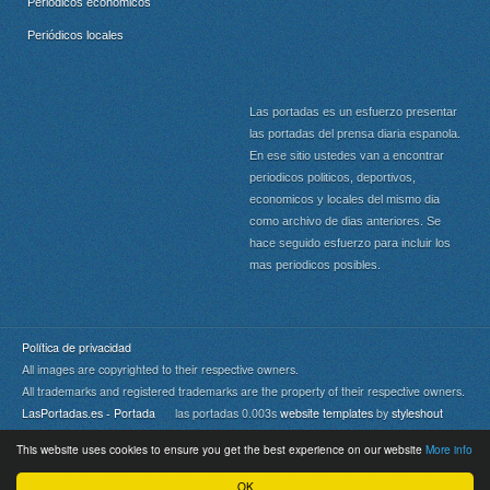
Periódicos económicos
Periódicos locales
Las portadas es un esfuerzo presentar
las portadas del prensa diaria espanola.
En ese sitio ustedes van a encontrar
periodicos politicos, deportivos,
economicos y locales del mismo dia
como archivo de dias anteriores. Se
hace seguido esfuerzo para incluir los
mas periodicos posibles.
Política de privacidad
All images are copyrighted to their respective owners.
All trademarks and registered trademarks are the property of their respective owners.
LasPortadas.es - Portada
las portadas 0.003s
website templates
by
styleshout
This website uses cookies to ensure you get the best experience on our website
More info
Portada
|
Top
OK