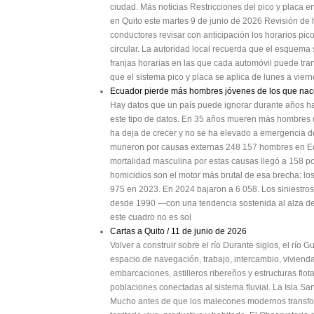
ciudad. Más noticias Restricciones del pico y placa e
en Quito este martes 9 de junio de 2026 Revisión de 
conductores revisar con anticipación los horarios pico
circular. La autoridad local recuerda que el esquema s
franjas horarias en las que cada automóvil puede tran
que el sistema pico y placa se aplica de lunes a vier
Ecuador pierde más hombres jóvenes de los que na
Hay datos que un país puede ignorar durante años has
este tipo de datos. En 35 años mueren más hombres 
ha deja de crecer y no se ha elevado a emergencia 
murieron por causas externas 248 157 hombres en Ecu
mortalidad masculina por estas causas llegó a 158 po
homicidios son el motor más brutal de esa brecha: l
975 en 2023. En 2024 bajaron a 6 058. Los siniestros
desde 1990 —con una tendencia sostenida al alza de
este cuadro no es sol
Cartas a Quito / 11 de junio de 2026
Volver a construir sobre el río Durante siglos, el río
espacio de navegación, trabajo, intercambio, vivienda
embarcaciones, astilleros ribereños y estructuras flo
poblaciones conectadas al sistema fluvial. La Isla Sa
Mucho antes de que los malecones modernos transfor