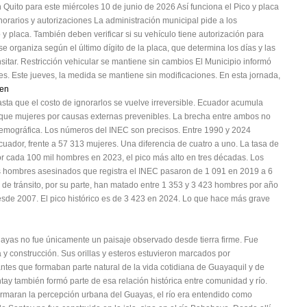
n Quito para este miércoles 10 de junio de 2026 Así funciona el Pico y placa
horarios y autorizaciones La administración municipal pide a los
 y placa. También deben verificar si su vehículo tiene autorización para
e organiza según el último dígito de la placa, que determina los días y las
sitar. Restricción vehicular se mantiene sin cambios El Municipio informó
nes. Este jueves, la medida se mantiene sin modificaciones. En esta jornada,
cen
ta que el costo de ignorarlos se vuelve irreversible. Ecuador acumula
que mujeres por causas externas prevenibles. La brecha entre ambos no
demográfica. Los números del INEC son precisos. Entre 1990 y 2024
ador, frente a 57 313 mujeres. Una diferencia de cuatro a uno. La tasa de
r cada 100 mil hombres en 2023, el pico más alto en tres décadas. Los
os hombres asesinados que registra el INEC pasaron de 1 091 en 2019 a 6
 de tránsito, por su parte, han matado entre 1 353 y 3 423 hombres por año
sde 2007. El pico histórico es de 3 423 en 2024. Lo que hace más grave
 Guayas no fue únicamente un paisaje observado desde tierra firme. Fue
 y construcción. Sus orillas y esteros estuvieron marcados por
tantes que formaban parte natural de la vida cotidiana de Guayaquil y de
ntay también formó parte de esa relación histórica entre comunidad y río.
maran la percepción urbana del Guayas, el río era entendido como