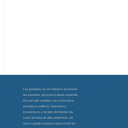
Las portadas es un esfuerzo presentar
las portadas del prensa diaria espanola.
En ese sitio ustedes van a encontrar
periodicos politicos, deportivos,
economicos y locales del mismo dia
como archivo de dias anteriores. Se
hace seguido esfuerzo para incluir los