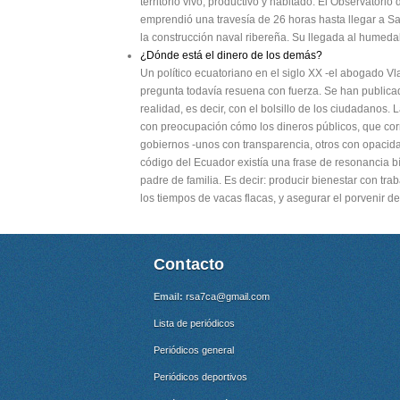
territorio vivo, productivo y habitado. El Observatorio
emprendió una travesía de 26 horas hasta llegar a Sa
la construcción naval ribereña. Su llegada al humedal
¿Dónde está el dinero de los demás?
Un político ecuatoriano en el siglo XX -el abogado V
pregunta todavía resuena con fuerza. Se han publicado
realidad, es decir, con el bolsillo de los ciudadanos. 
con preocupación cómo los dineros públicos, que cor
gobiernos -unos con transparencia, otros con opacid
código del Ecuador existía una frase de resonancia b
padre de familia. Es decir: producir bienestar con trab
los tiempos de vacas flacas, y asegurar el porvenir d
Contacto
Email:
rsa7ca@gmail.com
Lista de periódicos
Periódicos general
Periódicos deportivos