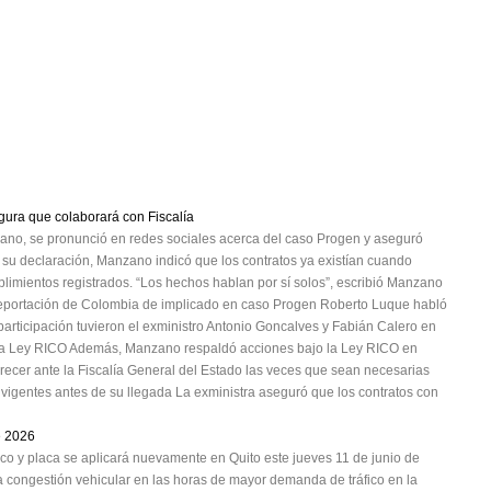
gura que colaborará con Fiscalía
ano, se pronunció en redes sociales acerca del caso Progen y aseguró
n su declaración, Manzano indicó que los contratos ya existían cuando
plimientos registrados. “Los hechos hablan por sí solos”, escribió Manzano
deportación de Colombia de implicado en caso Progen Roberto Luque habló
participación tuvieron el exministro Antonio Goncalves y Fabián Calero en
la Ley RICO Además, Manzano respaldó acciones bajo la Ley RICO en
ecer ante la Fiscalía General del Estado las veces que sean necesarias
s vigentes antes de su llegada La exministra aseguró que los contratos con
e 2026
ico y placa se aplicará nuevamente en Quito este jueves 11 de junio de
a congestión vehicular en las horas de mayor demanda de tráfico en la