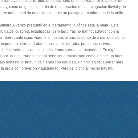
 de Santay no fue construido en la isla, sino en el río Babahoyo. Desde allí
ntay, como un gesto concreto de recuperación de la navegación fluvial y de
 recordó que el río no es únicamente un paisaje para mirar desde la orilla
ladimiro Álvarez- preguntó en el parlamento: ¿Dónde está la plata? Esta
 datos, cuadros, estadísticas, pero las cifras no han “cuadrado” con la
La interrogante sigue vigente, en especial para la gente de a pie, que siente
responden a los ciudadanos, son administrados por los sucesivos
ad-. Y el saldo es conocido: más deuda y menos prosperidad. En algún
íblica: que el erario nacional debe ser administrado como lo hace un buen
ajo honesto, distribuir los bienes con equidad, sin privilegios; ahorrar para
e la prole con previsión y austeridad. Pero del dicho al hecho hay mu