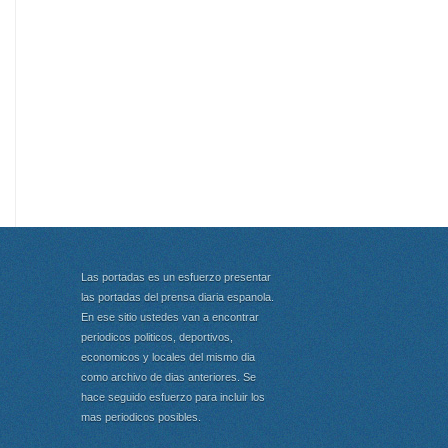
Las portadas es un esfuerzo presentar
las portadas del prensa diaria espanola.
En ese sitio ustedes van a encontrar
periodicos politicos, deportivos,
economicos y locales del mismo dia
como archivo de dias anteriores. Se
hace seguido esfuerzo para incluir los
mas periodicos posibles.