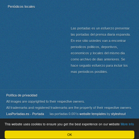
Periódicos locales
Las portadas es un esfuerzo presentar
las portadas del prensa diaria espanola.
En ese sitio ustedes van a encontrar
periodicos politicos, deportivos,
economicos y locales del mismo dia
como archivo de dias anteriores. Se
hace seguido esfuerzo para incluir los
mas periodicos posibles.
Política de privacidad
All images are copyrighted to their respective owners.
All trademarks and registered trademarks are the property of their respective owners.
LasPortadas.es - Portada
las portadas 0.001s
website templates
by
styleshout
This website uses cookies to ensure you get the best experience on our website
More info
Portada
|
Top
OK