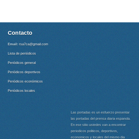
Contacto
Email:
rsa7ca@gmail.com
Lista de periódicos
Periódicos general
Periódicos deportivos
Periódicos económicos
Periódicos locales
Las portadas es un esfuerzo presentar
las portadas del prensa diaria espanola.
En ese sitio ustedes van a encontrar
periodicos politicos, deportivos,
economicos y locales del mismo dia