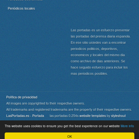
Periódicos locales
Las portadas es un esfuerzo presentar
las portadas del prensa diaria espanola.
En ese sitio ustedes van a encontrar
periodicos politicos, deportivos,
economicos y locales del mismo dia
como archivo de dias anteriores. Se
hace seguido esfuerzo para incluir los
mas periodicos posibles.
Política de privacidad
All images are copyrighted to their respective owners.
All trademarks and registered trademarks are the property of their respective owners.
LasPortadas.es - Portada
las portadas 0.254s
website templates
by
styleshout
This website uses cookies to ensure you get the best experience on our website
More info
Portada
|
Top
OK