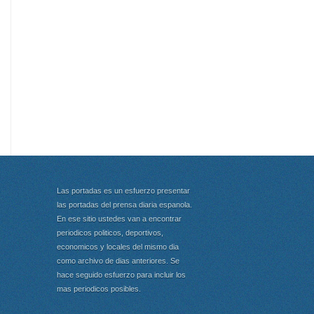
Las portadas es un esfuerzo presentar
las portadas del prensa diaria espanola.
En ese sitio ustedes van a encontrar
periodicos politicos, deportivos,
economicos y locales del mismo dia
como archivo de dias anteriores. Se
hace seguido esfuerzo para incluir los
mas periodicos posibles.