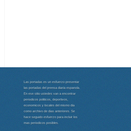
Las portadas es un esfuerzo presentar
las portadas del prensa diaria espanola.
En ese sitio ustedes van a encontrar
periodicos politicos, deportivos,
economicos y locales del mismo dia
como archivo de dias anteriores. Se
hace seguido esfuerzo para incluir los
mas periodicos posibles.