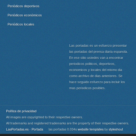
Periódicos deportivos
Periódicos económicos
Periódicos locales
Las portadas es un esfuerzo presentar
las portadas del prensa diaria espanola.
En ese sitio ustedes van a encontrar
periodicos politicos, deportivos,
economicos y locales del mismo dia
como archivo de dias anteriores. Se
hace seguido esfuerzo para incluir los
mas periodicos posibles.
Política de privacidad
All images are copyrighted to their respective owners.
All trademarks and registered trademarks are the property of their respective owners.
LasPortadas.es - Portada
las portadas 0.034s
website templates
by
styleshout