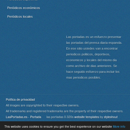
Periódicos económicos
Periódicos locales
Las portadas es un esfuerzo presentar
las portadas del prensa diaria espanola.
En ese sitio ustedes van a encontrar
periodicos politicos, deportivos,
economicos y locales del mismo dia
como archivo de dias anteriores. Se
hace seguido esfuerzo para incluir los
mas periodicos posibles.
Política de privacidad
All images are copyrighted to their respective owners.
All trademarks and registered trademarks are the property of their respective owners.
LasPortadas.es - Portada
las portadas 0.320s
website templates
by
styleshout
This website uses cookies to ensure you get the best experience on our website
More info