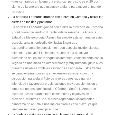
«nos centramos en la energía eléctrica , pero sólo es el 20 por
ciento de la energía que usamos» a diario para mover el mundo
en sus di
La borrasca Leonardo irrumpe con fuerza en Córdoba y activa las
alertas en los ríos y pantanos
La borrasca Leonardo golpea con fuerza la provincia de Córdoba
y continuará haciéndolo durante toda la semana. La Agencia
Estatal de Meteorología (Aemet) ha emitido esta semana un aviso
especial ante un episodio de l luvias intensas y
extraordinariamente persistentes , con especial incidencia este
miércoles y jueves. El miércoles 4 será el día de mayor
adversidad del episodio según los informes, «coincidiendo con la
llegada de una masa de aire templada y muy húmeda, junto a los
primeros sistemas frontales asociados a Leonardo. Estos frentes
se caracterizarán por su gran extensión espacial y por una
disposición paralela al flujo de niveles bajos, que ganará
intensidad y favorecerá precipitaciones muy persistentes en el
tercio sur peninsular», incluida Córdoba. Según la Aemet, se
esperan lluvias durante todo el miércoles y el jueves en la
provincia, mientras que el viernes regresarán las tormentas. El
panorama no apunta a una mejora clara a corto plazo, ya que
también se prevén precipitacione
La Junta y los sindicatos destacan la mejora interanual del