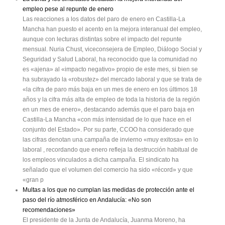
empleo pese al repunte de enero
Las reacciones a los datos del paro de enero en Castilla-La
Mancha han puesto el acento en la mejora interanual del empleo,
aunque con lecturas distintas sobre el impacto del repunte
mensual. Nuria Chust, viceconsejera de Empleo, Diálogo Social y
Seguridad y Salud Laboral, ha reconocido que la comunidad no
es «ajena» al «impacto negativo» propio de este mes, si bien se
ha subrayado la «robustez» del mercado laboral y que se trata de
«la cifra de paro más baja en un mes de enero en los últimos 18
años y la cifra más alta de empleo de toda la historia de la región
en un mes de enero», destacando además que el paro baja en
Castilla-La Mancha «con más intensidad de lo que hace en el
conjunto del Estado». Por su parte, CCOO ha considerado que
las cifras denotan una campaña de invierno «muy exitosa» en lo
laboral , recordando que enero refleja la destrucción habitual de
los empleos vinculados a dicha campaña. El sindicato ha
señalado que el volumen del comercio ha sido «récord» y que
«gran p
Multas a los que no cumplan las medidas de protección ante el
paso del río atmosférico en Andalucía: «No son
recomendaciones»
El presidente de la Junta de Andalucía, Juanma Moreno, ha