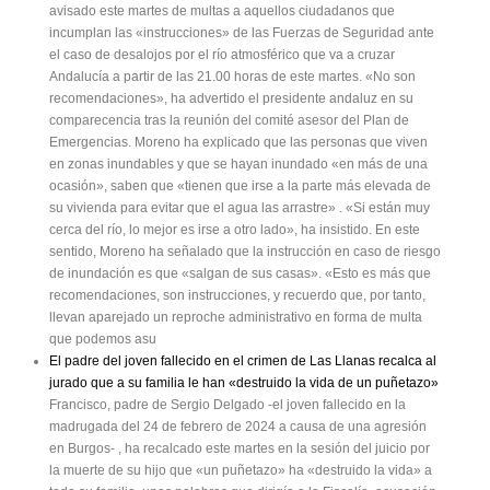
avisado este martes de multas a aquellos ciudadanos que
incumplan las «instrucciones» de las Fuerzas de Seguridad ante
el caso de desalojos por el río atmosférico que va a cruzar
Andalucía a partir de las 21.00 horas de este martes. «No son
recomendaciones», ha advertido el presidente andaluz en su
comparecencia tras la reunión del comité asesor del Plan de
Emergencias. Moreno ha explicado que las personas que viven
en zonas inundables y que se hayan inundado «en más de una
ocasión», saben que «tienen que irse a la parte más elevada de
su vivienda para evitar que el agua las arrastre» . «Si están muy
cerca del río, lo mejor es irse a otro lado», ha insistido. En este
sentido, Moreno ha señalado que la instrucción en caso de riesgo
de inundación es que «salgan de sus casas». «Esto es más que
recomendaciones, son instrucciones, y recuerdo que, por tanto,
llevan aparejado un reproche administrativo en forma de multa
que podemos asu
El padre del joven fallecido en el crimen de Las Llanas recalca al
jurado que a su familia le han «destruido la vida de un puñetazo»
Francisco, padre de Sergio Delgado -el joven fallecido en la
madrugada del 24 de febrero de 2024 a causa de una agresión
en Burgos- , ha recalcado este martes en la sesión del juicio por
la muerte de su hijo que «un puñetazo» ha «destruido la vida» a