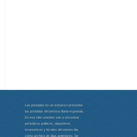
Las portadas es un esfuerzo presentar
las portadas del prensa diaria espanola.
En ese sitio ustedes van a encontrar
periodicos politicos, deportivos,
economicos y locales del mismo dia
como archivo de dias anteriores. Se