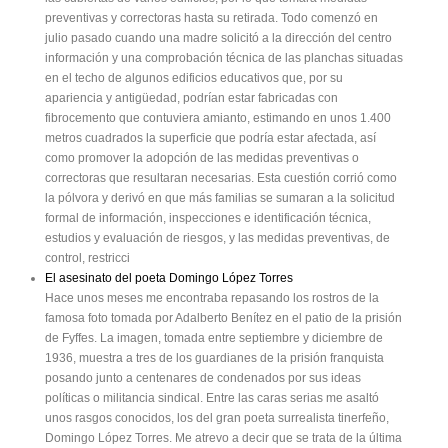
preventivas y correctoras hasta su retirada. Todo comenzó en
julio pasado cuando una madre solicitó a la dirección del centro
información y una comprobación técnica de las planchas situadas
en el techo de algunos edificios educativos que, por su
apariencia y antigüedad, podrían estar fabricadas con
fibrocemento que contuviera amianto, estimando en unos 1.400
metros cuadrados la superficie que podría estar afectada, así
como promover la adopción de las medidas preventivas o
correctoras que resultaran necesarias. Esta cuestión corrió como
la pólvora y derivó en que más familias se sumaran a la solicitud
formal de información, inspecciones e identificación técnica,
estudios y evaluación de riesgos, y las medidas preventivas, de
control, restricci
El asesinato del poeta Domingo López Torres
Hace unos meses me encontraba repasando los rostros de la
famosa foto tomada por Adalberto Benítez en el patio de la prisión
de Fyffes. La imagen, tomada entre septiembre y diciembre de
1936, muestra a tres de los guardianes de la prisión franquista
posando junto a centenares de condenados por sus ideas
políticas o militancia sindical. Entre las caras serias me asaltó
unos rasgos conocidos, los del gran poeta surrealista tinerfeño,
Domingo López Torres. Me atrevo a decir que se trata de la última