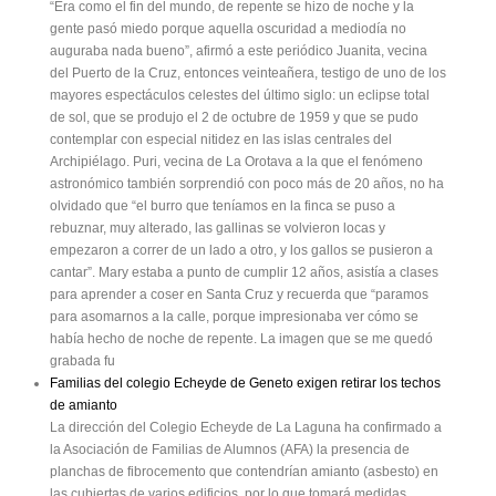
“Era como el fin del mundo, de repente se hizo de noche y la
gente pasó miedo porque aquella oscuridad a mediodía no
auguraba nada bueno”, afirmó a este periódico Juanita, vecina
del Puerto de la Cruz, entonces veinteañera, testigo de uno de los
mayores espectáculos celestes del último siglo: un eclipse total
de sol, que se produjo el 2 de octubre de 1959 y que se pudo
contemplar con especial nitidez en las islas centrales del
Archipiélago. Puri, vecina de La Orotava a la que el fenómeno
astronómico también sorprendió con poco más de 20 años, no ha
olvidado que “el burro que teníamos en la finca se puso a
rebuznar, muy alterado, las gallinas se volvieron locas y
empezaron a correr de un lado a otro, y los gallos se pusieron a
cantar”. Mary estaba a punto de cumplir 12 años, asistía a clases
para aprender a coser en Santa Cruz y recuerda que “paramos
para asomarnos a la calle, porque impresionaba ver cómo se
había hecho de noche de repente. La imagen que se me quedó
grabada fu
Familias del colegio Echeyde de Geneto exigen retirar los techos
de amianto
La dirección del Colegio Echeyde de La Laguna ha confirmado a
la Asociación de Familias de Alumnos (AFA) la presencia de
planchas de fibrocemento que contendrían amianto (asbesto) en
las cubiertas de varios edificios, por lo que tomará medidas