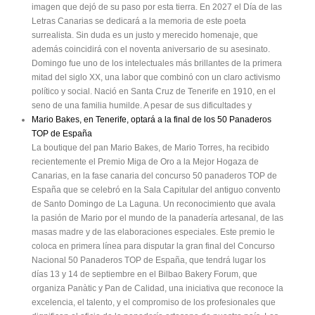
imagen que dejó de su paso por esta tierra. En 2027 el Día de las
Letras Canarias se dedicará a la memoria de este poeta
surrealista. Sin duda es un justo y merecido homenaje, que
además coincidirá con el noventa aniversario de su asesinato.
Domingo fue uno de los intelectuales más brillantes de la primera
mitad del siglo XX, una labor que combinó con un claro activismo
político y social. Nació en Santa Cruz de Tenerife en 1910, en el
seno de una familia humilde. A pesar de sus dificultades y
Mario Bakes, en Tenerife, optará a la final de los 50 Panaderos
TOP de España
La boutique del pan Mario Bakes, de Mario Torres, ha recibido
recientemente el Premio Miga de Oro a la Mejor Hogaza de
Canarias, en la fase canaria del concurso 50 panaderos TOP de
España que se celebró en la Sala Capitular del antiguo convento
de Santo Domingo de La Laguna. Un reconocimiento que avala
la pasión de Mario por el mundo de la panadería artesanal, de las
masas madre y de las elaboraciones especiales. Este premio le
coloca en primera línea para disputar la gran final del Concurso
Nacional 50 Panaderos TOP de España, que tendrá lugar los
días 13 y 14 de septiembre en el Bilbao Bakery Forum, que
organiza Panàtic y Pan de Calidad, una iniciativa que reconoce la
excelencia, el talento, y el compromiso de los profesionales que