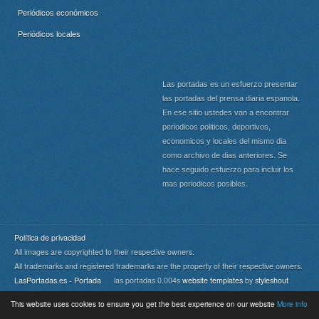
Periódicos económicos
Periódicos locales
Las portadas es un esfuerzo presentar
las portadas del prensa diaria espanola.
En ese sitio ustedes van a encontrar
periodicos politicos, deportivos,
economicos y locales del mismo dia
como archivo de dias anteriores. Se
hace seguido esfuerzo para incluir los
mas periodicos posibles.
Política de privacidad
All images are copyrighted to their respective owners.
All trademarks and registered trademarks are the property of their respective owners.
LasPortadas.es - Portada
las portadas 0.004s
website templates
by
styleshout
This website uses cookies to ensure you get the best experience on our website
More info
Portada
|
Top