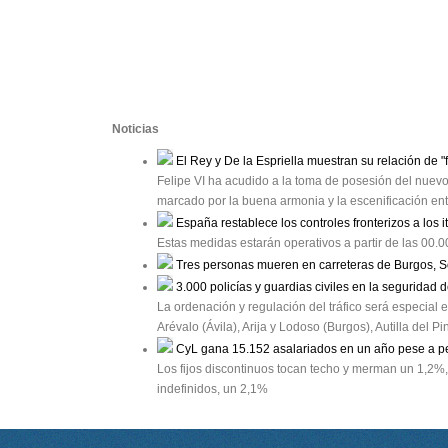
Noticias
El Rey y De la Espriella muestran su relación de "
Felipe VI ha acudido a la toma de posesión del nue
marcado por la buena armonia y la escenificación en
España restablece los controles fronterizos a los i
Estas medidas estarán operativos a partir de las 00.
Tres personas mueren en carreteras de Burgos, S
3.000 policías y guardias civiles en la seguridad d
La ordenación y regulación del tráfico será especial
Arévalo (Ávila), Arija y Lodoso (Burgos), Autilla del 
CyL gana 15.152 asalariados en un año pese a p
Los fijos discontinuos tocan techo y merman un 1,2%,
indefinidos, un 2,1%