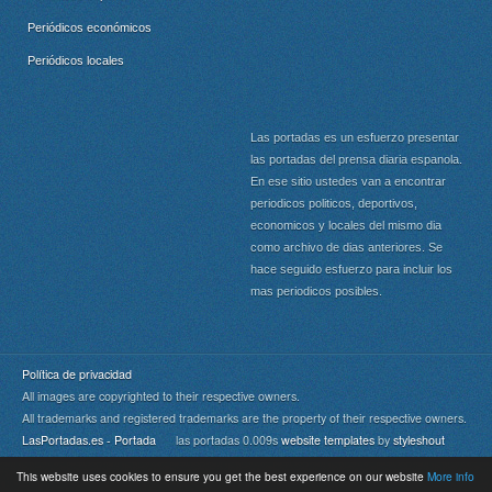
Periódicos económicos
Periódicos locales
Las portadas es un esfuerzo presentar
las portadas del prensa diaria espanola.
En ese sitio ustedes van a encontrar
periodicos politicos, deportivos,
economicos y locales del mismo dia
como archivo de dias anteriores. Se
hace seguido esfuerzo para incluir los
mas periodicos posibles.
Política de privacidad
All images are copyrighted to their respective owners.
All trademarks and registered trademarks are the property of their respective owners.
LasPortadas.es - Portada
las portadas 0.009s
website templates
by
styleshout
This website uses cookies to ensure you get the best experience on our website
More info