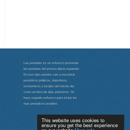
Las portadas es un esfuerzo presentar
las portadas del prensa diaria espanola.
En ese sitio ustedes van a encontrar
periodicos politicos, deportivos,
economicos y locales del mismo dia
como archivo de dias anteriores. Se
hace seguido esfuerzo para incluir los
mas periodicos posibles.
This website uses cookies to
ensure you get the best experience
on our website
More info