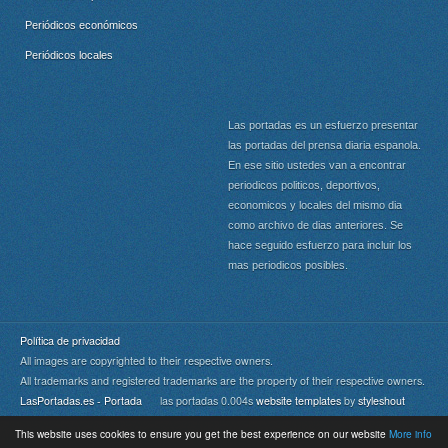
Periódicos económicos
Periódicos locales
Las portadas es un esfuerzo presentar
las portadas del prensa diaria espanola.
En ese sitio ustedes van a encontrar
periodicos politicos, deportivos,
economicos y locales del mismo dia
como archivo de dias anteriores. Se
hace seguido esfuerzo para incluir los
mas periodicos posibles.
Política de privacidad
All images are copyrighted to their respective owners.
All trademarks and registered trademarks are the property of their respective owners.
LasPortadas.es - Portada
las portadas 0.004s
website templates
by
styleshout
This website uses cookies to ensure you get the best experience on our website
More info