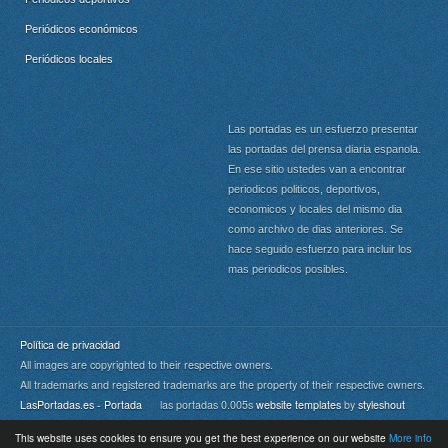
Periódicos económicos
Periódicos locales
Las portadas es un esfuerzo presentar
las portadas del prensa diaria espanola.
En ese sitio ustedes van a encontrar
periodicos politicos, deportivos,
economicos y locales del mismo dia
como archivo de dias anteriores. Se
hace seguido esfuerzo para incluir los
mas periodicos posibles.
Política de privacidad
All images are copyrighted to their respective owners.
All trademarks and registered trademarks are the property of their respective owners.
LasPortadas.es - Portada
las portadas 0.005s
website templates
by
styleshout
This website uses cookies to ensure you get the best experience on our website
More info