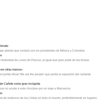
lenato
e abierto que contará con los presidentes de México y Colombia
os
 festividad de Lunes de Pascua, al igual que gran parte de las bolsas
 «en otras manos»
el portal oficial 'We are the people' que pedía la expulsión del cantante
o de Cañete como gran incógnita
opeas no acude a este cónclave por un viaje a Marruecos
ño
ia de meteoros de las Líridas en todo el mundo, preferiblemente en lugares