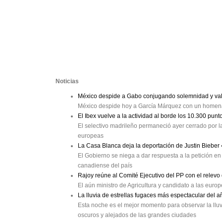
Noticias
México despide a Gabo conjugando solemnidad y val
México despide hoy a García Márquez con un homenaj
El Ibex vuelve a la actividad al borde los 10.300 punt
El selectivo madrileño permaneció ayer cerrado por la
europeas
La Casa Blanca deja la deportación de Justin Bieber
El Gobierno se niega a dar respuesta a la petición en 
canadiense del país
Rajoy reúne al Comité Ejecutivo del PP con el relev
El aún ministro de Agricultura y candidato a las eur
La lluvia de estrellas fugaces más espectacular del a
Esta noche es el mejor momento para observar la lluv
oscuros y alejados de las grandes ciudades