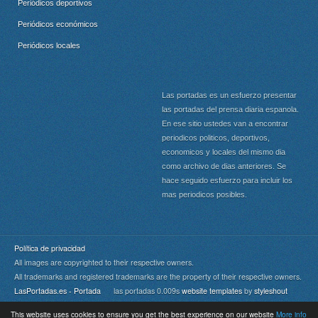
Periódicos deportivos
Periódicos económicos
Periódicos locales
Las portadas es un esfuerzo presentar
las portadas del prensa diaria espanola.
En ese sitio ustedes van a encontrar
periodicos politicos, deportivos,
economicos y locales del mismo dia
como archivo de dias anteriores. Se
hace seguido esfuerzo para incluir los
mas periodicos posibles.
Política de privacidad
All images are copyrighted to their respective owners.
All trademarks and registered trademarks are the property of their respective owners.
LasPortadas.es - Portada
las portadas 0.009s
website templates
by
styleshout
This website uses cookies to ensure you get the best experience on our website
More info