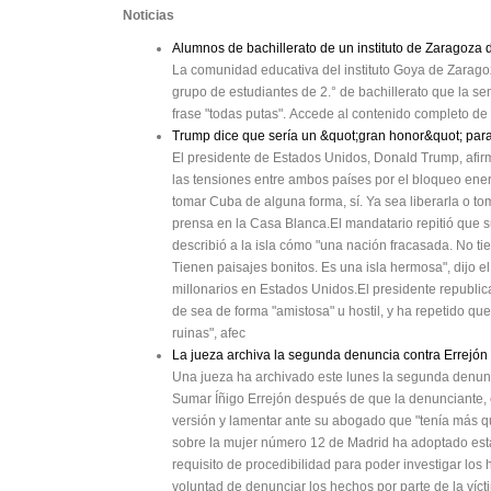
Noticias
Alumnos de bachillerato de un instituto de Zaragoza d
La comunidad educativa del instituto Goya de Zarago
grupo de estudiantes de 2.° de bachillerato que la s
frase "todas putas". Accede al contenido completo de e
Trump dice que sería un &quot;gran honor&quot; par
El presidente de Estados Unidos, Donald Trump, afirm
las tensiones entre ambos países por el bloqueo ener
tomar Cuba de alguna forma, sí. Ya sea liberarla o to
prensa en la Casa Blanca.El mandatario repitió que 
describió a la isla cómo "una nación fracasada. No ti
Tienen paisajes bonitos. Es una isla hermosa", dijo 
millonarios en Estados Unidos.El presidente republi
de sea de forma "amistosa" u hostil, y ha repetido q
ruinas", afec
La jueza archiva la segunda denuncia contra Errejón a
Una jueza ha archivado este lunes la segunda denunc
Sumar Íñigo Errejón después de que la denunciante, c
versión y lamentar ante su abogado que "tenía más qu
sobre la mujer número 12 de Madrid ha adoptado esta 
requisito de procedibilidad para poder investigar lo
voluntad de denunciar los hechos por parte de la víct