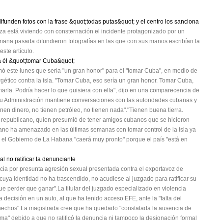
ifunden fotos con la frase &quot;todas putas&quot; y el centro los sanciona
za está viviendo con consternación el incidente protagonizado por un
emana pasada difundieron fotografías en las que con sus manos escribían la
ste artículo.
a él &quot;tomar Cuba&quot;
ó este lunes que sería "un gran honor" para él "tomar Cuba", en medio de
gético contra la isla. "Tomar Cuba, eso sería un gran honor. Tomar Cuba,
marla. Podría hacer lo que quisiera con ella", dijo en una comparecencia de
su Administración mantiene conversaciones con las autoridades cubanas y
enen dinero, no tienen petróleo, no tienen nada"."Tienen buena tierra.
el republicano, quien presumió de tener amigos cubanos que se hicieron
cano ha amenazado en las últimas semanas con tomar control de la isla ya
ue el Gobierno de La Habana "caerá muy pronto" porque el país "está en
l no ratificar la denunciante
ia por presunta agresión sexual presentada contra el exportavoz de
uya identidad no ha trascendido, no acudiese al juzgado para ratificar su
e perder que ganar".La titular del juzgado especializado en violencia
decisión en un auto, al que ha tenido acceso EFE, ante la "falta del
s hechos".La magistrada cree que ha quedado "constatada la ausencia de
ima" debido a que no ratificó la denuncia ni tampoco la designación formal