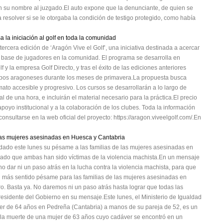
en su nombre al juzgado.El auto expone que la denunciante, de quien se
 resolver si se le otorgaba la condición de testigo protegido, como había
la iniciación al golf en toda la comunidad
rcera edición de ‘Aragón Vive el Golf’, una iniciativa destinada a acercar
a base de jugadores en la comunidad. El programa se desarrolla en
y la empresa Golf Directo, y tras el éxito de las ediciones anteriores
campos aragoneses durante los meses de primavera.La propuesta busca
rmato accesible y progresivo. Los cursos se desarrollarán a lo largo de
de una hora, e incluirán el material necesario para la práctica.El precio
poyo institucional y a la colaboración de los clubes. Toda la información
nsultarse en la web oficial del proyecto: https://aragon.viveelgolf.com/.En
las mujeres asesinadas en Huesca y Cantabria
adado este lunes su pésame a las familias de las mujeres asesinadas en
ado que ambas han sido víctimas de la violencia machista.En un mensaje
no dar ni un paso atrás en la lucha contra la violencia machista, para que
mi más sentido pésame para las familias de las mujeres asesinadas en
ro. Basta ya. No daremos ni un paso atrás hasta lograr que todas las
presidente del Gobierno en su mensaje.Este lunes, el Ministerio de Igualdad
er de 64 años en Pedreña (Cantabria) a manos de su pareja de 52, es un
 la muerte de una mujer de 63 años cuyo cadáver se encontró en un