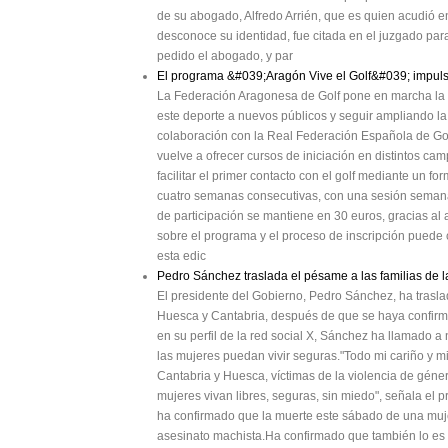
de su abogado, Alfredo Arrién, que es quien acudió 
desconoce su identidad, fue citada en el juzgado para
pedido el abogado, y par
El programa &#039;Aragón Vive el Golf&#039; impulsa 
La Federación Aragonesa de Golf pone en marcha la te
este deporte a nuevos públicos y seguir ampliando l
colaboración con la Real Federación Española de Golf 
vuelve a ofrecer cursos de iniciación en distintos 
facilitar el primer contacto con el golf mediante un fo
cuatro semanas consecutivas, con una sesión semanal 
de participación se mantiene en 30 euros, gracias al a
sobre el programa y el proceso de inscripción puede co
esta edic
Pedro Sánchez traslada el pésame a las familias de 
El presidente del Gobierno, Pedro Sánchez, ha trasl
Huesca y Cantabria, después de que se haya confirm
en su perfil de la red social X, Sánchez ha llamado a 
las mujeres puedan vivir seguras."Todo mi cariño y 
Cantabria y Huesca, víctimas de la violencia de géne
mujeres vivan libres, seguras, sin miedo", señala el 
ha confirmado que la muerte este sábado de una muj
asesinato machista.Ha confirmado que también lo es