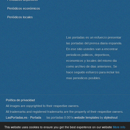
Periódicos económicos
Periódicos locales
Las portadas es un esfuerzo presentar
las portadas del prensa diaria espanola.
En ese sitio ustedes van a encontrar
periodicos politicos, deportivos,
economicos y locales del mismo dia
como archivo de dias anteriores. Se
hace seguido esfuerzo para incluir los
mas periodicos posibles.
Política de privacidad
All images are copyrighted to their respective owners.
All trademarks and registered trademarks are the property of their respective owners.
LasPortadas.es - Portada
las portadas 0.001s
website templates
by
styleshout
This website uses cookies to ensure you get the best experience on our website
More info