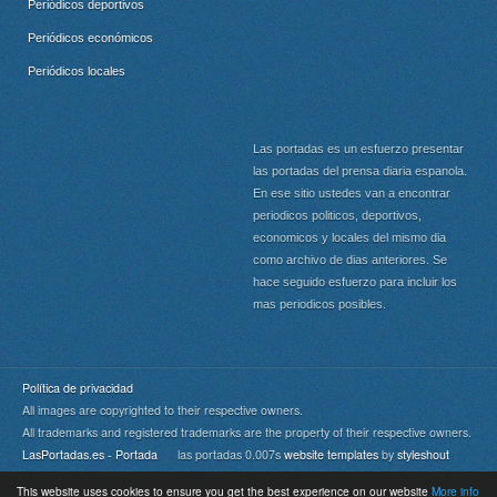
Periódicos deportivos
Periódicos económicos
Periódicos locales
Las portadas es un esfuerzo presentar
las portadas del prensa diaria espanola.
En ese sitio ustedes van a encontrar
periodicos politicos, deportivos,
economicos y locales del mismo dia
como archivo de dias anteriores. Se
hace seguido esfuerzo para incluir los
mas periodicos posibles.
Política de privacidad
All images are copyrighted to their respective owners.
All trademarks and registered trademarks are the property of their respective owners.
LasPortadas.es - Portada
las portadas 0.007s
website templates
by
styleshout
This website uses cookies to ensure you get the best experience on our website
More info