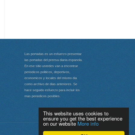
Las portadas es un esfuerzo presentar
las portadas del prensa diaria espanola.
En ese sitio ustedes van a encontrar
periodicos politicos, deportivos,
economicos y locales del mismo dia
como archivo de dias anteriores. Se
hace seguido esfuerzo para incluir los
mas periodicos posibles.
This website uses cookies to
ensure you get the best experience
on our website
More info
Portada
|
Top