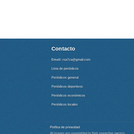
Contacto
Email:
rsa7ca@gmail.com
Lista de periódicos
Periódicos general
Periódicos deportivos
Periódicos económicos
Periódicos locales
Política de privacidad
All images are copyrighted to their respective owners.