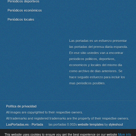
Periódicos deportivos
Periódicos económicos
Periódicos locales
Las portadas es un esfuerzo presentar
las portadas del prensa diaria espanola.
En ese sitio ustedes van a encontrar
periodicos politicos, deportivos,
economicos y locales del mismo dia
como archivo de dias anteriores. Se
hace seguido esfuerzo para incluir los
mas periodicos posibles.
Política de privacidad
All images are copyrighted to their respective owners.
All trademarks and registered trademarks are the property of their respective owners.
LasPortadas.es - Portada
las portadas 0.002s
website templates
by
styleshout
This website uses cookies to ensure you get the best experience on our website
More info