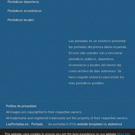
Periódicos deportivos
Periódicos económicos
Periódicos locales
Las portadas es un esfuerzo presentar
las portadas del prensa diaria espanola.
En ese sitio ustedes van a encontrar
periodicos politicos, deportivos,
economicos y locales del mismo dia
como archivo de dias anteriores. Se
hace seguido esfuerzo para incluir los
mas periodicos posibles.
Política de privacidad
All images are copyrighted to their respective owners.
All trademarks and registered trademarks are the property of their respective owners.
LasPortadas.es - Portada
las portadas 0.012s
website templates
by
styleshout
This website uses cookies to ensure you get the best experience on our website
More info