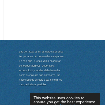
Las portadas es un esfuerzo presentar
las portadas del prensa diaria espanola.
En ese sitio ustedes van a encontrar
periodicos politicos, deportivos,
economicos y locales del mismo dia
como archivo de dias anteriores. Se
hace seguido esfuerzo para incluir los
mas periodicos posibles.
This website uses cookies to
ensure you get the best experience