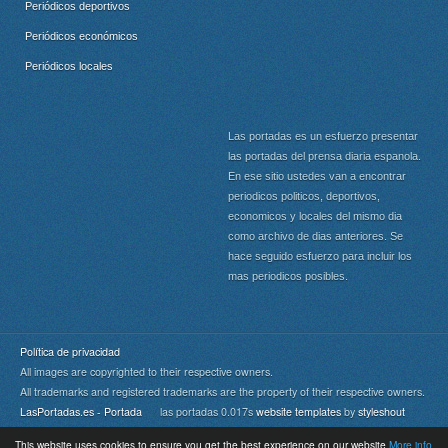
Periódicos deportivos
Periódicos económicos
Periódicos locales
Las portadas es un esfuerzo presentar
las portadas del prensa diaria espanola.
En ese sitio ustedes van a encontrar
periodicos politicos, deportivos,
economicos y locales del mismo dia
como archivo de dias anteriores. Se
hace seguido esfuerzo para incluir los
mas periodicos posibles.
Política de privacidad
All images are copyrighted to their respective owners.
All trademarks and registered trademarks are the property of their respective owners.
LasPortadas.es - Portada
las portadas 0.017s
website templates
by
styleshout
This website uses cookies to ensure you get the best experience on our website
More info