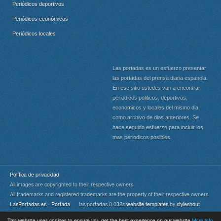
Periódicos deportivos
Periódicos económicos
Periódicos locales
Las portadas es un esfuerzo presentar
las portadas del prensa diaria espanola.
En ese sitio ustedes van a encontrar
periodicos politicos, deportivos,
economicos y locales del mismo dia
como archivo de dias anteriores. Se
hace seguido esfuerzo para incluir los
mas periodicos posibles.
Política de privacidad
All images are copyrighted to their respective owners.
All trademarks and registered trademarks are the property of their respective owners.
LasPortadas.es - Portada
las portadas 0.032s
website templates
by
styleshout
This website uses cookies to ensure you get the best experience on our website
More info