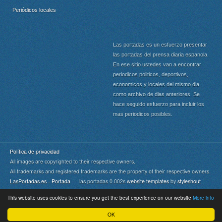
Periódicos locales
Las portadas es un esfuerzo presentar
las portadas del prensa diaria espanola.
En ese sitio ustedes van a encontrar
periodicos politicos, deportivos,
economicos y locales del mismo dia
como archivo de dias anteriores. Se
hace seguido esfuerzo para incluir los
mas periodicos posibles.
Política de privacidad
All images are copyrighted to their respective owners.
All trademarks and registered trademarks are the property of their respective owners.
LasPortadas.es - Portada
las portadas 0.002s
website templates
by
styleshout
This website uses cookies to ensure you get the best experience on our website
More info
Portada
|
Top
OK