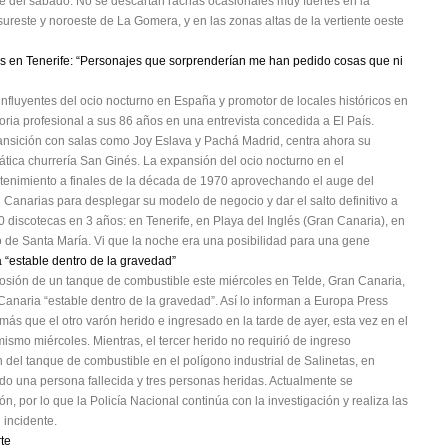
e del sábado. No se descartan rachas ocasionales muy fuertes en la
sureste y noroeste de La Gomera, y en las zonas altas de la vertiente oeste
s en Tenerife: “Personajes que sorprenderían me han pedido cosas que ni
influyentes del ocio nocturno en España y promotor de locales históricos en
oria profesional a sus 86 años en una entrevista concedida a El País.
Transición con salas como Joy Eslava y Pachá Madrid, centra ahora su
ática churrería San Ginés. La expansión del ocio nocturno en el
retenimiento a finales de la década de 1970 aprovechando el auge del
en Canarias para desplegar su modelo de negocio y dar el salto definitivo a
0 discotecas en 3 años: en Tenerife, en Playa del Inglés (Gran Canaria), en
o de Santa María. Vi que la noche era una posibilidad para una gene
á “estable dentro de la gravedad”
osión de un tanque de combustible este miércoles en Telde, Gran Canaria,
anaria “estable dentro de la gravedad”. Así lo informan a Europa Press
ás que el otro varón herido e ingresado en la tarde de ayer, esta vez en el
 mismo miércoles. Mientras, el tercer herido no requirió de ingreso
n del tanque de combustible en el polígono industrial de Salinetas, en
ndo una persona fallecida y tres personas heridas. Actualmente se
 por lo que la Policía Nacional continúa con la investigación y realiza las
 incidente.
rte