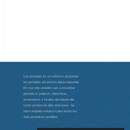
Las portadas es un esfuerzo presentar
las portadas del prensa diaria espanola.
En ese sitio ustedes van a encontrar
periodicos politicos, deportivos,
economicos y locales del mismo dia
como archivo de dias anteriores. Se
hace seguido esfuerzo para incluir los
mas periodicos posibles.