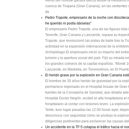
viento del noreste ganará fuerza desde la medianoch
cuenca de Tirajana (Gran Canaria), en las vertientes 
de
Pedro Trapote, empresario de la noche con discoteca
he querido ni podía dárselas”
El empresario Pedro Trapote, una de las figuras más 
Tenerife, Gran Canaria y Lanzarote, repasa su trayect
Trapote, que revolucionó las pistas de baile tras la 
actividad en la expansión internacional de la emblem
Archipiélago El empresario inició su imperio del ent
turismo y la apertura social del país. Fijó su mirada 
los grandes coliseos de la capital española. “Monté 1
Lanzarote, en Marbella, en Torremolinos, en El Puert
El herido grave por la explosión en Gran Canaria est
El hombre de 35 años herido de gravedad por la expl
permanece ingresado en el Hospital Insular de Gran C
fuentes de la Consejería de Sanidad, que detalla adem
Hospital Doctor Negrín, recibió el alta hospitalaria el
hospitalario al contar con lesiones leves. La explosió
Telde, tuvo lugar pasadas las 12.00 horas ayer, deja
desconoce con seguridad cómo se produjo la explosión,
diligencias pertinentes para esclarecer las causas del
Un accidente en la TF-5 colapsa el tráfico hacia el no