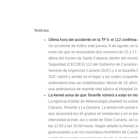
Noticias
Última hora del accidente en la TF-5: el 112 confirma
Un accidente de tráfico este jueves, 6 de agosto, en 
entre las que se encuentran dos menores de 15 y 17 añ
altura del núcleo de Santa Catalina, dentro del muni
Seguridad (CECOES) 112 del Gobierno de Canarias reci
Servicio de Urgencias Canario (SUC) y a la Guardia Civ
SUC valoró y asistió en el lugar a las cuatro ocupante
ambulatorio tras ser estabilizadas: Menor de 15 años
una ambulancia de soporte vital básico al Hospital Un
La Aemet avisa de que Tenerife volverá a estar en ri
La Agencia Estatal de Meteorología (Aemet) ha activ
Canaria, Tenerife y La Gomera. La predicción prevé r
que alcanzará los 34 grados en medianías y en el áre
intensidad al este, sur y oeste de Gran Canaria, así c
las 11:00 y las 20:00 horas. Según detalla la Aemet,
grancanarias y en los municipios tinerfeños de Cande