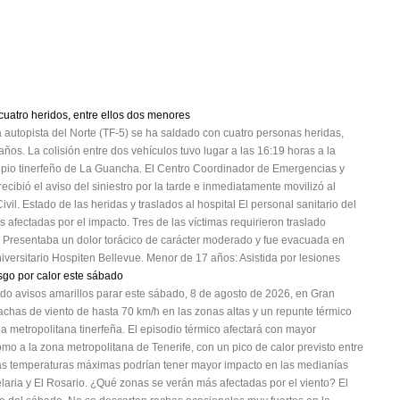
 cuatro heridos, entre ellos dos menores
la autopista del Norte (TF-5) se ha saldado con cuatro personas heridas,
os. La colisión entre dos vehículos tuvo lugar a las 16:19 horas a la
cipio tinerfeño de La Guancha. El Centro Coordinador de Emergencias y
bió el aviso del siniestro por la tarde e inmediatamente movilizó al
il. Estado de las heridas y traslados al hospital El personal sanitario del
s afectadas por el impacto. Tres de las víctimas requirieron traslado
: Presentaba un dolor torácico de carácter moderado y fue evacuada en
iversitario Hospiten Bellevue. Menor de 17 años: Asistida por lesiones
esgo por calor este sábado
ado avisos amarillos parar este sábado, 8 de agosto de 2026, en Gran
achas de viento de hasta 70 km/h en las zonas altas y un repunte térmico
a metropolitana tinerfeña. El episodio térmico afectará con mayor
omo a la zona metropolitana de Tenerife, con un pico de calor previsto entre
 las temperaturas máximas podrían tener mayor impacto en las medianías
laria y El Rosario. ¿Qué zonas se verán más afectadas por el viento? El