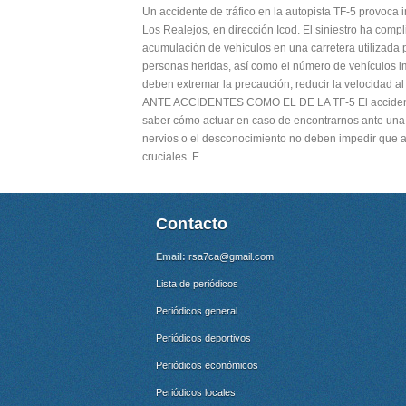
Un accidente de tráfico en la autopista TF-5 provoca 
Los Realejos, en dirección Icod. El siniestro ha compl
acumulación de vehículos en una carretera utilizada
personas heridas, así como el número de vehículos imp
deben extremar la precaución, reducir la velocidad a
ANTE ACCIDENTES COMO EL DE LA TF-5 El accidente 
saber cómo actuar en caso de encontrarnos ante una 
nervios o el desconocimiento no deben impedir que a
cruciales. E
Contacto
Email:
rsa7ca@gmail.com
Lista de periódicos
Periódicos general
Periódicos deportivos
Periódicos económicos
Periódicos locales