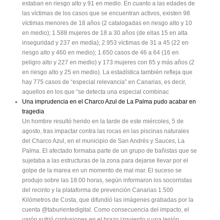
estaban en riesgo alto y 91 en medio. En cuanto a las edades de
las víctimas de los casos que se encuentran activos, existen 98
víctimas menores de 18 años (2 catalogadas en riesgo alto y 10
en medio); 1.588 mujeres de 18 a 30 años (de ellas 15 en alta
inseguridad y 237 en media); 2.953 víctimas de 31 a 45 (22 en
riesgo alto y 460 en medio); 1.650 casos de 46 a 64 (16 en
peligro alto y 227 en medio) y 173 mujeres con 65 y más años (2
en riesgo alto y 25 en medio). La estadística también refleja que
hay 775 casos de “especial relevancia” en Canarias, es decir,
aquellos en los que “se detecta una especial combinac
Una imprudencia en el Charco Azul de La Palma pudo acabar en
tragedia
Un hombre resultó herido en la tarde de este miércoles, 5 de
agosto, tras impactar contra las rocas en las piscinas naturales
del Charco Azul, en el municipio de San Andrés y Sauces, La
Palma. El afectado formaba parte de un grupo de bañistas que se
sujetaba a las estructuras de la zona para dejarse llevar por el
golpe de la marea en un momento de mal mar. El suceso se
produjo sobre las 18:00 horas, según informaron los socorristas
del recinto y la plataforma de prevención Canarias 1.500
Kilómetros de Costa, que difundió las imágenes grabadas por la
cuenta @taburientedigital. Como consecuencia del impacto, el
varón sufrió contusiones en el brazo izquierdo y una lesión