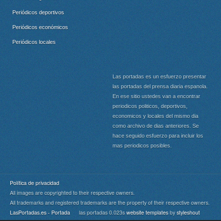
Periódicos deportivos
Periódicos económicos
Periódicos locales
Las portadas es un esfuerzo presentar
las portadas del prensa diaria espanola.
En ese sitio ustedes van a encontrar
periodicos politicos, deportivos,
economicos y locales del mismo dia
como archivo de dias anteriores. Se
hace seguido esfuerzo para incluir los
mas periodicos posibles.
Política de privacidad
All images are copyrighted to their respective owners.
All trademarks and registered trademarks are the property of their respective owners.
LasPortadas.es - Portada
las portadas 0.023s
website templates
by
styleshout