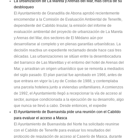
La urbanización de La Mareta y Arenas del Mar, más cerca de su
desbloqueo
El Ayuntamiento de Granadilla de Abona aprobó recientemente
encomendar a la Comisión de Evaluación Ambiental de Tenerife,
dependiente del Cabildo Insular, la emisión del informe de
evaluación ambiental del proyecto de urbanización de La Mareta
y Arenas del Mar, dos sectores de El Médano aún por
desarrollarse al completo y en plenas garantías urbanísticas. La
decisión reactiva un expediente reclamado desde hace casi tres
décadas. Las urbanizaciones se sitúan entre la desembocadura
del barranco de Las Maretitas y el entorno del hotel de Arenas del
Mar, y arrastran un origen urbanístico que se remonta a mediados
del siglo pasado. El plan parcial fue aprobado en 1966, antes de
que entrara en vigor la Ley de Costas de 1988, y contemplaba
una parcela hotelera junto a viviendas unifamiliares. A comienzos
de 1992, el Ayuntamiento llegó a recepcionar la vía de acceso al
sector, aunque condicionada a la ejecución de su desarrollo, algo
que nunca se llevó a cabo. Desde entonces, el expedie
El Ayuntamiento de Buenavista pide una reunión con el Cabildo
para evaluar el acceso a Masca
El Ayuntamiento de Buenavista del Norte ha solicitado reunirse
con el Cabildo de Tenerife para evaluar los resultados del
protocolo de regulación de acceso al Caserío de Masca, durante