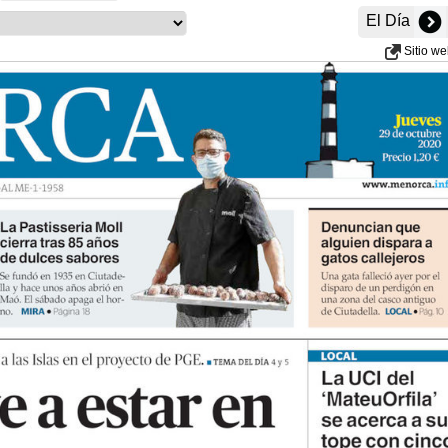
El Día
Sitio w