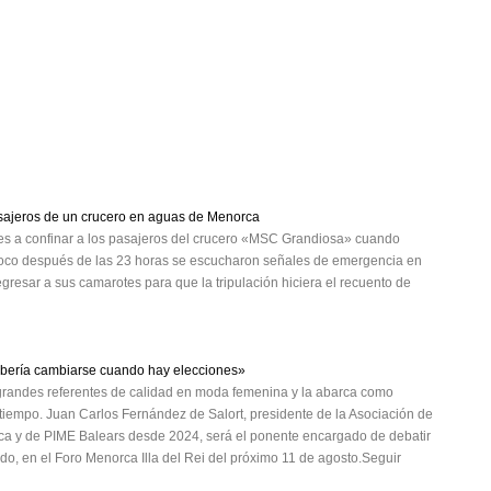
asajeros de un crucero en aguas de Menorca
es a confinar a los pasajeros del crucero «MSC Grandiosa» cuando
co después de las 23 horas se escucharon señales de emergencia en
egresar a sus camarotes para que la tripulación hiciera el recuento de
ebería cambiarse cuando hay elecciones»
randes referentes de calidad en moda femenina y la abarca como
empo. Juan Carlos Fernández de Salort, presidente de la Asociación de
a y de PIME Balears desde 2024, será el ponente encargado de debatir
ado, en el Foro Menorca Illa del Rei del próximo 11 de agosto.Seguir