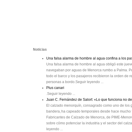
Noticias
Una falsa alarma de hombre al agua confina a los p
Una falsa alarma de hombre al agua obligó este juev
navegaban por aguas de Menorca rumbo a Palma. Po
todo el barco y los pasajeros recibieron la orden de r
personas a bordo.Seguir leyendo ...
Plus canari
.Seguir leyendo ...
Juan C. Fernández de Salort: «Lo que funciona no d
El calzado menorquín, consagrado como uno de los g
bandera, ha capeado temporales desde hace mucho ti
Fabricantes de Calzado de Menorca, de PIME-Menorc
sobre cómo potenciar la industria y el sector del calz
leyendo ...