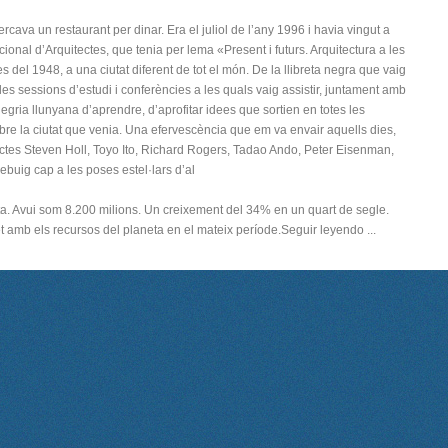
ercava un restaurant per dinar. Era el juliol de l’any 1996 i havia vingut a
onal d’Arquitectes, que tenia per lema «Present i futurs. Arquitectura a les
 del 1948, a una ciutat diferent de tot el món. De la llibreta negra que vaig
es sessions d’estudi i conferències a les quals vaig assistir, juntament amb
gria llunyana d’aprendre, d’aprofitar idees que sortien en totes les
obre la ciutat que venia. Una efervescència que em va envair aquells dies,
ectes Steven Holl, Toyo Ito, Richard Rogers, Tadao Ando, Peter Eisenman,
rebuig cap a les poses estel·lars d’al
a. Avui som 8.200 milions. Un creixement del 34% en un quart de segle.
 amb els recursos del planeta en el mateix període.Seguir leyendo ...