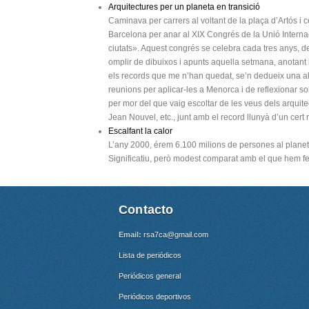
Arquitectures per un planeta en transició
Caminava per carrers al voltant de la plaça d’Artós i c
Barcelona per anar al XIX Congrés de la Unió Internaci
ciutats». Aquest congrés se celebra cada tres anys, des
omplir de dibuixos i apunts aquella setmana, anotant l
els records que me n’han quedat, se’n dedueix una ale
reunions per aplicar-les a Menorca i de reflexionar s
per mor del que vaig escoltar de les veus dels arquit
Jean Nouvel, etc., junt amb el record llunyà d’un cert 
Escalfant la calor
L’any 2000, érem 6.100 milions de persones al planet
Significatiu, però modest comparat amb el que hem fet
Contacto
Email:
rsa7ca@gmail.com
Lista de periódicos
Periódicos general
Periódicos deportivos