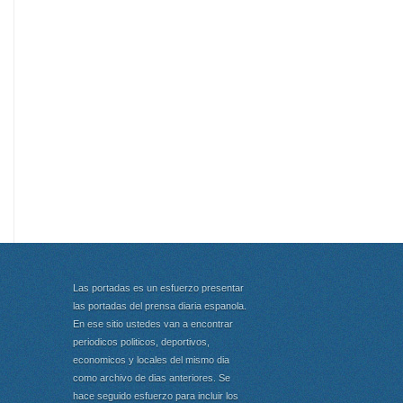
Las portadas es un esfuerzo presentar
las portadas del prensa diaria espanola.
En ese sitio ustedes van a encontrar
periodicos politicos, deportivos,
economicos y locales del mismo dia
como archivo de dias anteriores. Se
hace seguido esfuerzo para incluir los