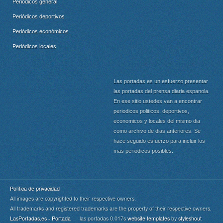
Periódicos general
Periódicos deportivos
Periódicos económicos
Periódicos locales
Las portadas es un esfuerzo presentar
las portadas del prensa diaria espanola.
En ese sitio ustedes van a encontrar
periodicos politicos, deportivos,
economicos y locales del mismo dia
como archivo de dias anteriores. Se
hace seguido esfuerzo para incluir los
mas periodicos posibles.
Política de privacidad
All images are copyrighted to their respective owners.
All trademarks and registered trademarks are the property of their respective owners.
LasPortadas.es - Portada
las portadas 0.017s
website templates
by
styleshout