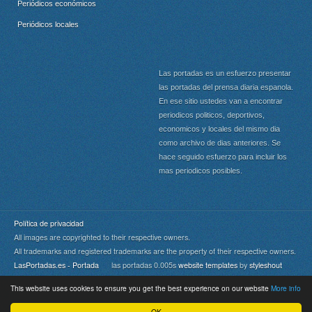
Periódicos económicos
Periódicos locales
Las portadas es un esfuerzo presentar
las portadas del prensa diaria espanola.
En ese sitio ustedes van a encontrar
periodicos politicos, deportivos,
economicos y locales del mismo dia
como archivo de dias anteriores. Se
hace seguido esfuerzo para incluir los
mas periodicos posibles.
Política de privacidad
All images are copyrighted to their respective owners.
All trademarks and registered trademarks are the property of their respective owners.
LasPortadas.es - Portada
las portadas 0.005s
website templates
by
styleshout
This website uses cookies to ensure you get the best experience on our website
More info
Portada
|
Top
OK